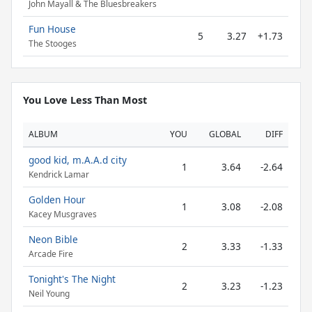
John Mayall & The Bluesbreakers
Fun House
5
3.27
+1.73
The Stooges
You Love Less Than Most
ALBUM
YOU
GLOBAL
DIFF
good kid, m.A.A.d city
1
3.64
-2.64
Kendrick Lamar
Golden Hour
1
3.08
-2.08
Kacey Musgraves
Neon Bible
2
3.33
-1.33
Arcade Fire
Tonight's The Night
2
3.23
-1.23
Neil Young