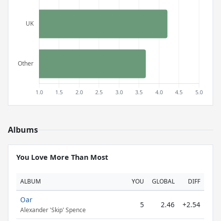
Albums
You Love More Than Most
ALBUM
YOU
GLOBAL
DIFF
Oar
5
2.46
+2.54
Alexander 'Skip' Spence