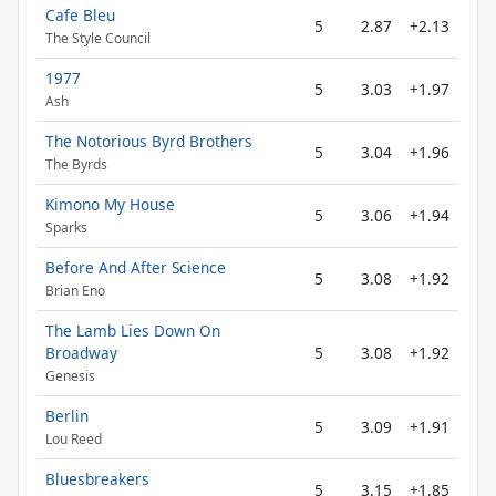
Cafe Bleu
5
2.87
+2.13
The Style Council
1977
5
3.03
+1.97
Ash
The Notorious Byrd Brothers
5
3.04
+1.96
The Byrds
Kimono My House
5
3.06
+1.94
Sparks
Before And After Science
5
3.08
+1.92
Brian Eno
The Lamb Lies Down On
Broadway
5
3.08
+1.92
Genesis
Berlin
5
3.09
+1.91
Lou Reed
Bluesbreakers
5
3.15
+1.85